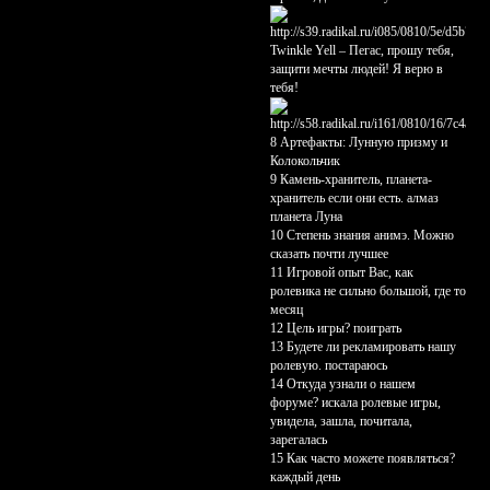
Twinkle Yell – Пегас, прошу тебя,
защити мечты людей! Я верю в
тебя!
8 Артефакты: Лунную призму и
Колокольчик
9 Камень-хранитель, планета-
хранитель если они есть. алмаз
планета Луна
10 Степень знания анимэ. Можно
сказать почти лучшее
11 Игровой опыт Вас, как
ролевика не сильно большой, где то
месяц
12 Цель игры? поиграть
13 Будете ли рекламировать нашу
ролевую. постараюсь
14 Откуда узнали о нашем
форуме? искала ролевые игры,
увидела, зашла, почитала,
зарегалась
15 Как часто можете появляться?
каждый день