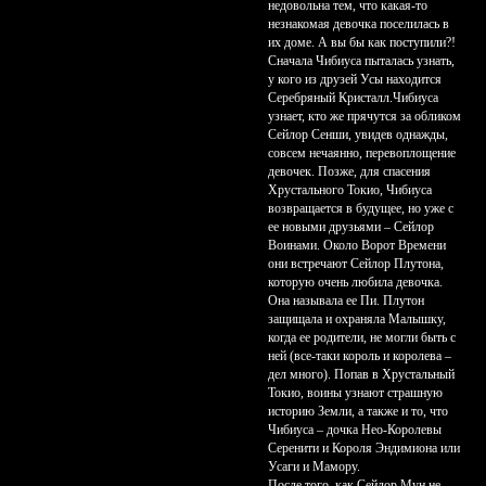
недовольна тем, что какая-то
незнакомая девочка поселилась в
их доме. А вы бы как поступили?!
Сначала Чибиуса пыталась узнать,
у кого из друзей Усы находится
Серебряный Кристалл.Чибиуса
узнает, кто же прячутся за обликом
Сейлор Сенши, увидев однажды,
совсем нечаянно, перевоплощение
девочек. Позже, для спасения
Хрустального Токио, Чибиуса
возвращается в будущее, но уже с
ее новыми друзьями – Сейлор
Воинами. Около Ворот Времени
они встречают Сейлор Плутона,
которую очень любила девочка.
Она называла ее Пи. Плутон
защищала и охраняла Малышку,
когда ее родители, не могли быть с
ней (все-таки король и королева –
дел много). Попав в Хрустальный
Токио, воины узнают страшную
историю Земли, а также и то, что
Чибиуса – дочка Нео-Королевы
Серенити и Короля Эндимиона или
Усаги и Мамору.
После того, как Сейлор Мун не