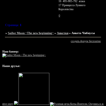
16 495-905-792 аська
17 Принцесса Лунного
Королевства
0
Страница:
1
»
Sailor Moon ~The new beginning~
»
Анкетки
»
Анкета Чибиусы
создать форум бесплатно
Наш баннер:
Наши друзья: