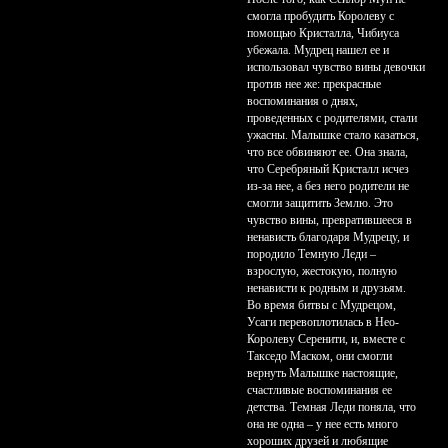
смогла пробудить Королеву с
помощью Кристалла, Чибиуса
убежала. Мудрец нашел ее и
использовал чувство вины девочки
против нее же: прекрасные
воспоминания о днях,
проведенных с родителями, стали
ужасны. Малышке стало казаться,
что все обвиняют ее. Она знала,
что Серебряный Кристалл исчез
из-за нее, а без него родители не
смогли защитить Землю. Это
чувство вины, превратившееся в
ненависть благодаря Мудрецу, и
породило Темную Леди –
взрослую, жестокую, полную
ненависти к родным и друзьям.
Во время битвы с Мудрецом,
Усаги перевоплотилась в Нео-
Королеву Серенити, и, вместе с
Такседо Маском, они смогли
вернуть Малышке настоящие,
счастливые воспоминания ее
детства. Темная Леди поняла, что
она не одна – у нее есть много
хороших друзей и любящие