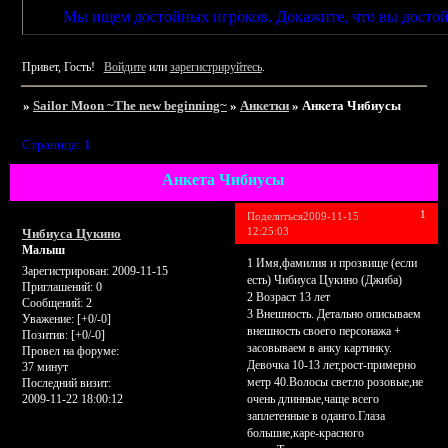
Мы ищем достойных игроков. Докажите, что вы достойны!
Привет, Гость!
Войдите
или
зарегистрируйтесь
.
»
Sailor Moon ~The new beginning~
»
Анкетки
»
Анкета Чибиусы
Страница:
1
Анкета Чибиусы
1
Поделиться
2009-11-15
12:25:03
Чибиуса Цукино
Малыш
1 Имя,фамилия и прозвище (если
Зарегистрирован
: 2009-11-15
есть) Чибиуса Цукино (Джиба)
Приглашений:
0
2 Возраст 13 лет
Сообщений:
2
3 Внешность. Детально описываем
Уважение:
[+0/-0]
внешность своего персонажа +
Позитив:
[+0/-0]
засовываем в анку картинку.
Провел на форуме:
Девочка 10-13 лет,рост-примерно
37 минут
метр 40.Волосы светло розовые,не
Последний визит:
2009-11-22 18:00:12
очень длинные,чаще всего
заплетенные в оданго.Глаза
большие,каре-красного