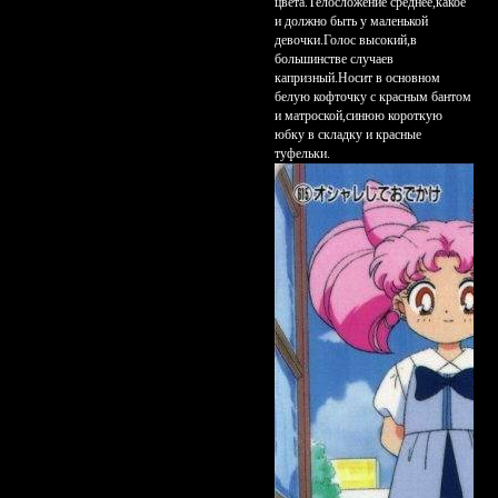
цвета.Телосложение среднее,какое
и должно быть у маленькой
девочки.Голос высокий,в
большинстве случаев
капризный.Носит в основном
белую кофточку с красным бантом
и матроской,синюю короткую
юбку в складку и красные
туфельки.