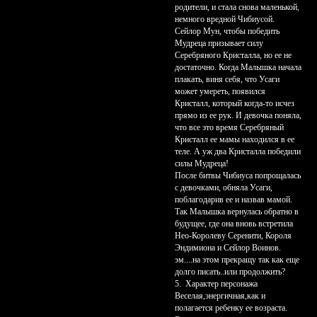
родители, и стала снова маленькой,
немного вредной Чибиусой.
Сейлор Мун, чтобы победить
Мудреца призывает силу
Серебряного Кристалла, но ее не
достаточно. Когда Малышка начала
плакать, виня себя, что Усаги
может умереть, появился
Кристалл, который когда-то исчез
прямо из ее рук. И девочка поняла,
что все это время Серебряный
Кристалл ее мамы находился в ее
теле. А уж два Кристалла победили
силы Мудреца!
После битвы Чибиуса попрощалась
с девочками, обняла Усаги,
поблагодарив ее и назвав мамой.
Так Малышка вернулась обратно в
будущее, где она вновь встретила
Нео-Королеву Серенити, Короля
Эндимиона и Сейлор Воинов.
эм....на этом прекращу так как еще
долго писать..или продолжить?
5. Характер персонажа
Веселая,энергичная,как и
полагается ребенку ее возраста.