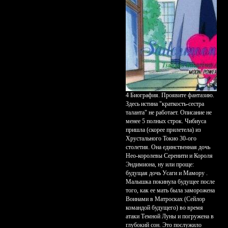
4 Биография. Проявите фантазию.
Здесь истина "краткость-сестра
таланта" не работает. Описание не
менее 5 полных строк. Чибиуса
пришла (скорее прилетела) из
Хрустального Токио 30-ого
столетия. Она единственная дочь
Нео-королевы Серенити и Короля
Эндимиона, ну или проще:
будущая дочь Усаги и Мамору .
Малышка покинула будущее после
того, как ее мать была заморожена
Воинами в Матросках (Сейлор
командой будущего) во время
атаки Темной Луны и погружена в
глубокий сон. Это послужило