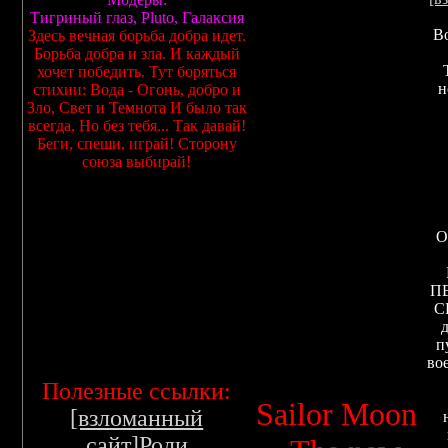
Тигриный глаз, Pluto, Галаксия
В
Здесь вечная борьба добра идет.
Борьба добра и зла. И каждый
хочет победить. Тут боряться
н
стихии: Вода - Огонь, добро и
Зло, Свет и Темнота И было так
всегда, Но без тебя... Так давай!
Беги, спеши, играй! Сторону
союза выбирай!
О
П
Привет
С
лунатикам!
п
во
:)
Полезные ссылки:
Sailor Moon
[взломанный
сайт]
Роли