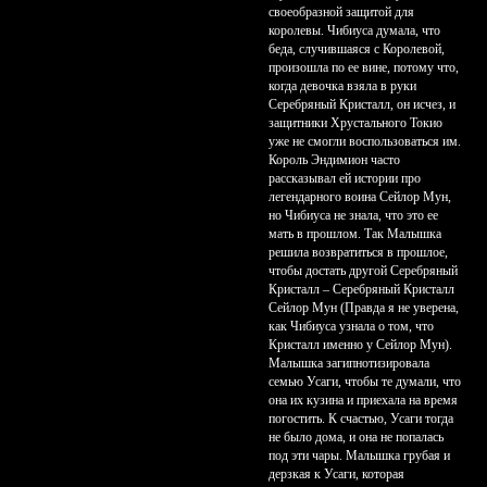
своеобразной защитой для
королевы. Чибиуса думала, что
беда, случившаяся с Королевой,
произошла по ее вине, потому что,
когда девочка взяла в руки
Серебряный Кристалл, он исчез, и
защитники Хрустального Токио
уже не смогли воспользоваться им.
Король Эндимион часто
рассказывал ей истории про
легендарного воина Сейлор Мун,
но Чибиуса не знала, что это ее
мать в прошлом. Так Малышка
решила возвратиться в прошлое,
чтобы достать другой Серебряный
Кристалл – Серебряный Кристалл
Сейлор Мун (Правда я не уверена,
как Чибиуса узнала о том, что
Кристалл именно у Сейлор Мун).
Малышка загипнотизировала
семью Усаги, чтобы те думали, что
она их кузина и приехала на время
погостить. К счастью, Усаги тогда
не было дома, и она не попалась
под эти чары. Малышка грубая и
дерзкая к Усаги, которая