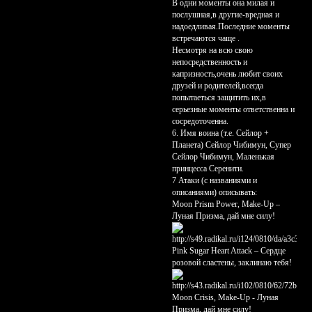
В одни моменты она милая и
послушная,в другие-вредная и
надоедливая.Последние моменты
встречаются чаще .
Несмотря на всю свою
непосредственность и
капризность,очень любит своих
друзей и родителей,всегда
попытаеться защитить их,в
серьезные моменты ответственна и
сосредоточенна.
6. Имя воина (т.е. Сейлор +
Планета) Сейлор Чибимун, Супер
Сейлор Чибимун, Маленькая
принцесса Серенити.
7 Атаки (с названиями и
описаниями) описывать:
Moon Prism Power, Make-Up –
Луная Призма, дай мне силу!
Pink Sugar Heart Attack – Сердце
розовой сластены, заклинаю тебя!
Moon Crisis, Make-Up - Луная
Призма, дай мне силу!