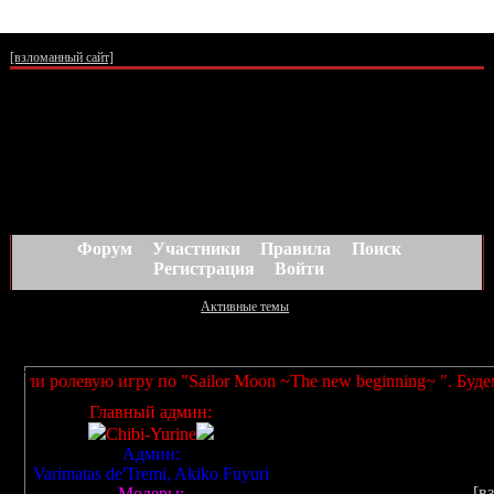
Привет лунатикам! :)
[взломанный сайт]
Форум
Участники
Правила
Поиск
Регистрация
Войти
Активные темы
Объявление
олевую игру по "Sailor Moon ~The new beginning~ ". Будем рады
Главный админ:
Chibi-Yurine
Админ:
Varimatas de'Tremi, Akiko Fuyuri
[в
Модеры: