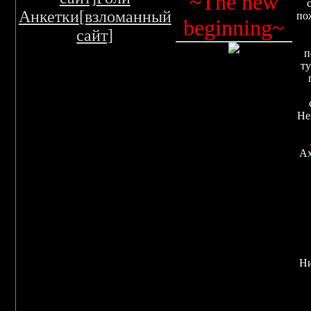
~The new
Анкетки
[взломанный
по
beginning~
сайт]
п
ту
Не
Ах
Ни